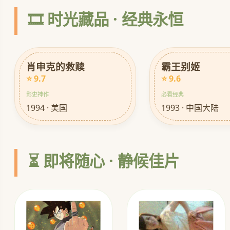
🎞️ 时光藏品 · 经典永恒
肖申克的救赎
霸王别姬
⭐ 9.7
⭐ 9.6
影史神作
必看经典
1994 · 美国
1993 · 中国大陆
⏳ 即将随心 · 静候佳片