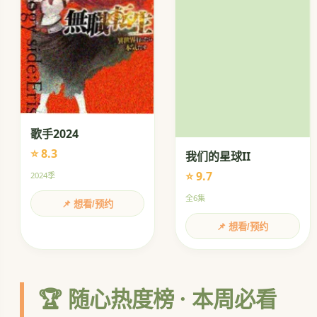
歌手2024
⭐ 8.3
我们的星球II
⭐ 9.7
2024季
全6集
📌 想看/预约
📌 想看/预约
🏆 随心热度榜 · 本周必看