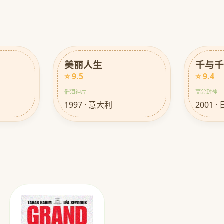
美丽人生
千与
⭐ 9.5
⭐ 9.4
催泪神片
高分封神
1997 · 意大利
2001 ·