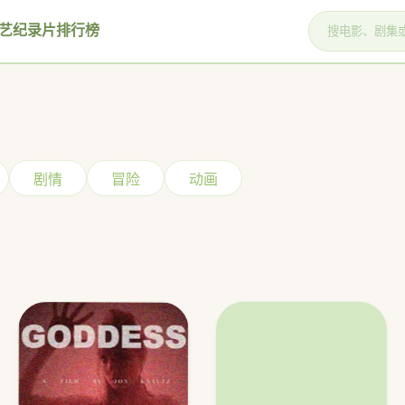
艺
纪录片
排行榜
剧情
冒险
动画