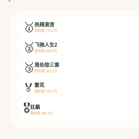
🥇
热辣滚烫
周热度 714.2万
🥈
飞驰人生2
周热度 658.9万
🥉
周处除三害
周热度 582.5万
🏅
繁花
周热度 539.1万
🎖️
狂飙
周热度 506.4万