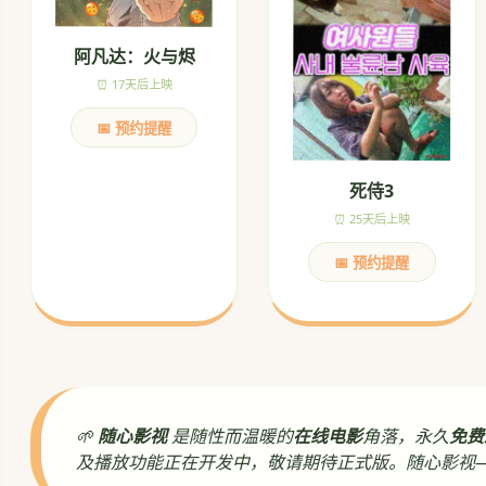
阿凡达：火与烬
⏰ 17天后上映
📅 预约提醒
死侍3
⏰ 25天后上映
📅 预约提醒
🌱
随心影视
是随性而温暖的
在线电影
角落，永久
免费
及播放功能正在开发中，敬请期待正式版。随心影视