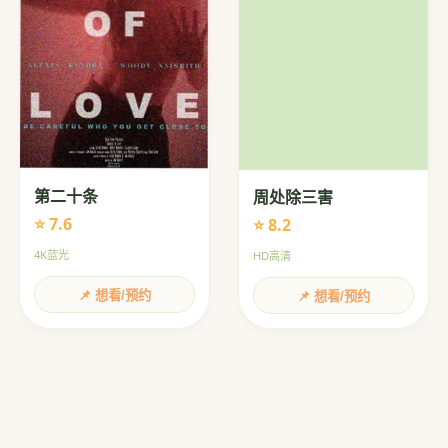
第二十条
周处除三害
⭐ 7.6
⭐ 8.2
4K蓝光
HD高清
📌 想看/预约
📌 想看/预约