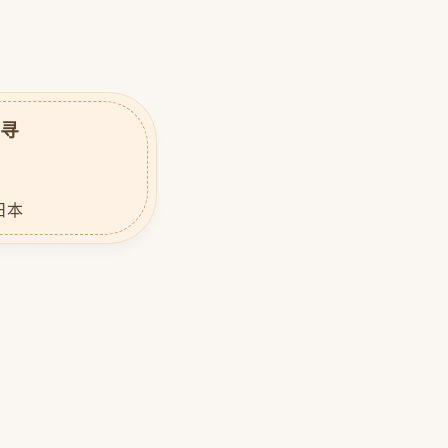
千寻
 日本