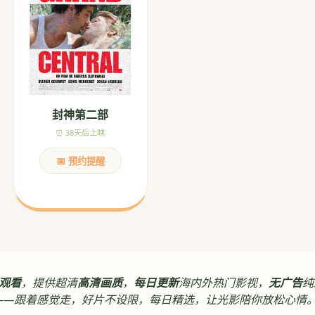
封神第二部
⏰ 38天后上映
📅 预约提醒
观看
，提供超清
高清画质
，
每日更新
海内外热门影视，
无广告
纯
——跟着感觉走，好片不设限，每日精选，让光影陪你放松心情