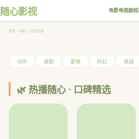
随心影视
电影
电视剧
综
热血赛车，再战巅峰
立即观看
首页 > 电影 > 正在热播
‹
动作
喜剧
爱情
科幻
悬疑
🌿 热播随心 · 口碑精选